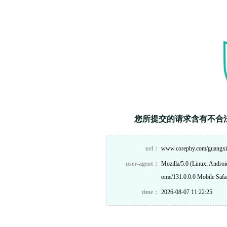
您所提交的请求含有不合
url：
www.corephy.com/guangx
user-agent：
Mozilla/5.0 (Linux; Andro
ome/131.0.0.0 Mobile Safa
time：
2026-08-07 11:22:25